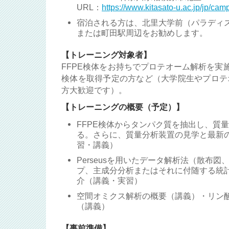
URL：
https://www.kitasato-u.ac.jp/jp/ca
宿泊される方は、北里大学前（パラディ
または町田駅周辺をお勧めします。
【トレーニング対象者】
FFPE検体をお持ちでプロテオーム解析を実施
検体を取得予定の方など（大学院生やプロテ
方大歓迎です）。
【トレーニングの概要（予定）】
FFPE検体からタンパク質を抽出し、質
る。さらに、質量分析装置の見学と最新
習・講義）
Perseusを用いたデータ解析法（散布図、vo
プ、主成分分析またはそれに付随する統計
介（講義・実習）
空間オミクス解析の概要（講義）・リン
（講義）
【事前準備】